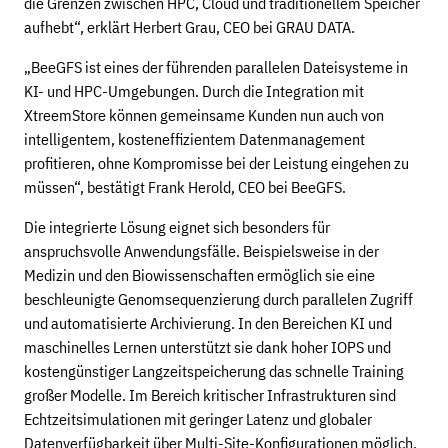
die Grenzen zwischen HPC, Cloud und traditionellem Speicher
aufhebt“, erklärt Herbert Grau, CEO bei GRAU DATA.
„BeeGFS ist eines der führenden parallelen Dateisysteme in
KI- und HPC-Umgebungen. Durch die Integration mit
XtreemStore können gemeinsame Kunden nun auch von
intelligentem, kosteneffizientem Datenmanagement
profitieren, ohne Kompromisse bei der Leistung eingehen zu
müssen“, bestätigt Frank Herold, CEO bei BeeGFS.
Die integrierte Lösung eignet sich besonders für
anspruchsvolle Anwendungsfälle. Beispielsweise in der
Medizin und den Biowissenschaften ermöglich sie eine
beschleunigte Genomsequenzierung durch parallelen Zugriff
und automatisierte Archivierung. In den Bereichen KI und
maschinelles Lernen unterstützt sie dank hoher IOPS und
kostengünstiger Langzeitspeicherung das schnelle Training
großer Modelle. Im Bereich kritischer Infrastrukturen sind
Echtzeitsimulationen mit geringer Latenz und globaler
Datenverfügbarkeit über Multi-Site-Konfigurationen möglich.