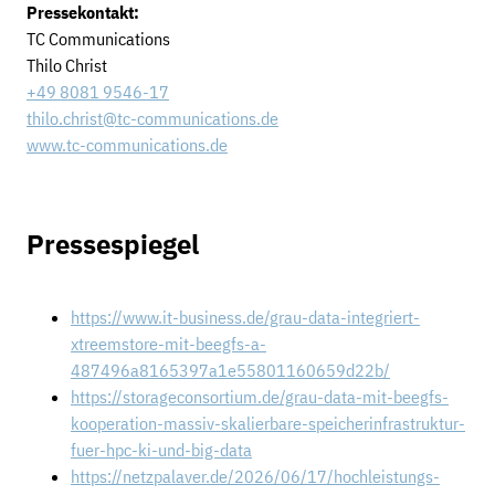
Pressekontakt:
TC Communications
Thilo Christ
+49 8081 9546-17
thilo.christ@tc-communications.de
www.tc-communications.de
Pressespiegel
https://www.it-business.de/grau-data-integriert-
xtreemstore-mit-beegfs-a-
487496a8165397a1e55801160659d22b/
https://storageconsortium.de/grau-data-mit-beegfs-
kooperation-massiv-skalierbare-speicherinfrastruktur-
fuer-hpc-ki-und-big-data
https://netzpalaver.de/2026/06/17/hochleistungs-