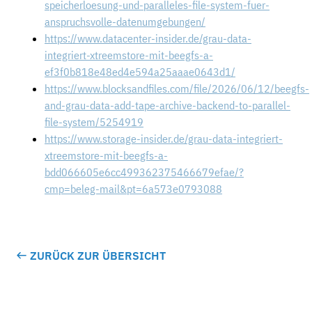
speicherloesung-und-paralleles-file-system-fuer-
anspruchsvolle-datenumgebungen/
https://www.datacenter-insider.de/grau-data-
integriert-xtreemstore-mit-beegfs-a-
ef3f0b818e48ed4e594a25aaae0643d1/
https://www.blocksandfiles.com/file/2026/06/12/beegfs-
and-grau-data-add-tape-archive-backend-to-parallel-
file-system/5254919
https://www.storage-insider.de/grau-data-integriert-
xtreemstore-mit-beegfs-a-
bdd066605e6cc499362375466679efae/?
cmp=beleg-mail&pt=6a573e0793088
ZURÜCK ZUR ÜBERSICHT