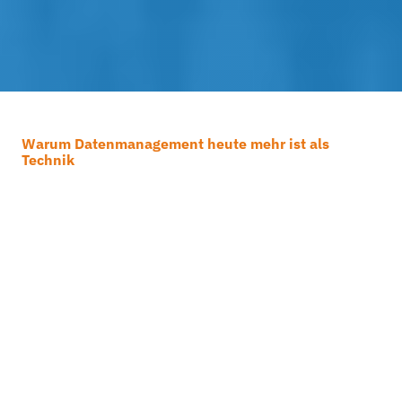
Warum Datenmanagement heute mehr ist als
Technik
Wie gut ist Ihre
Datenstrategie?
Jeden Tag entstehen immense
Datenmengen. Ohne geeigneten Schutz,
klare Strukturen und smarte Analysen
drohen Datenverlust, teure
Betriebsunterbrechungen und Compliance-