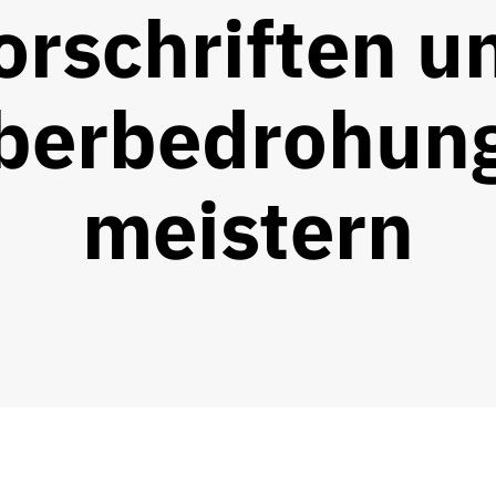
orschriften u
berbedrohun
meistern