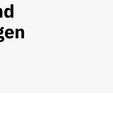
nd
gen