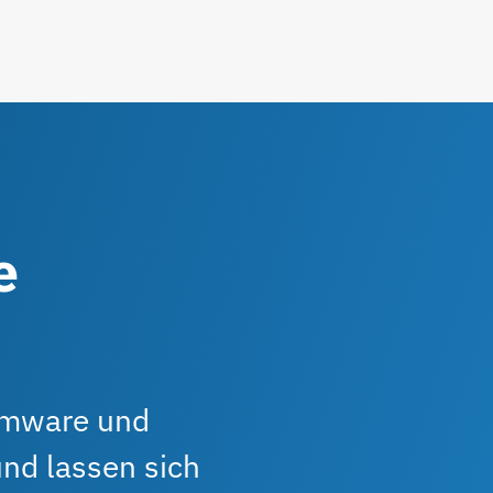
e
omware und
und lassen sich