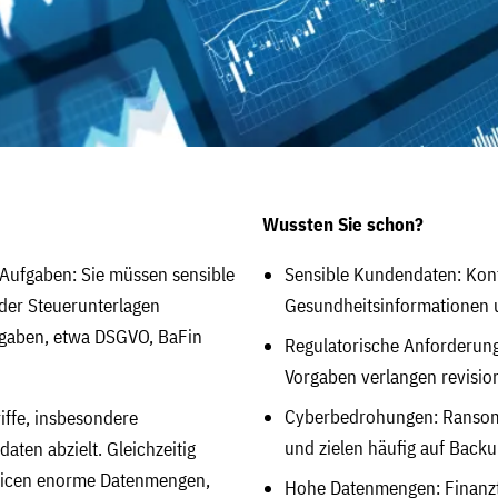
Wussten Sie schon?
r Aufgaben: Sie müssen sensible
Sensible Kundendaten: Kont
der Steuerunterlagen
Gesundheitsinformationen u
orgaben, etwa DSGVO, BaFin
Regulatorische Anforderung
Vorgaben verlangen revisio
Cyberbedrohungen: Ransomw
ffe, insbesondere
und zielen häufig auf Backu
aten abzielt. Gleichzeitig
olicen enorme Datenmengen,
Hohe Datenmengen: Finanztr