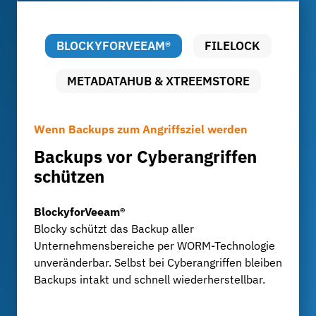
BLOCKYFORVEEAM®
FILELOCK
METADATAHUB & XTREEMSTORE
Wenn Backups zum Angriffsziel werden
Datensicherheit ohne Kompromisse
Langzeitarchivierung mit voller Kontrolle
Backups vor Cyberangriffen
Revisionssichere Archivierung
Aufbewahrung großer
schützen
mit FileLock
Datenmengen
BlockyforVeeam®
FileLock
MetadataHub & XtreemStore
Blocky schützt das Backup aller
FileLock sorgt für unveränderbare,
Für Entwicklungsabteilungen und Testzentren,
Unternehmensbereiche per WORM-Technologie
nachvollziehbare Archivierung sensibler
die täglich Milliarden Datensätze erzeugen:
unveränderbar. Selbst bei Cyberangriffen bleiben
Unternehmensdaten, KPMG-zertifiziert und
XtreemStore bietet ein skalierbares
Backups intakt und schnell wiederherstellbar.
konform mit GoBD, ISO- und IATF-Vorgaben.
Langzeitarchiv, während MetadataHub für
Transparenz, Indexierung und schnelle Suche
sorgt.